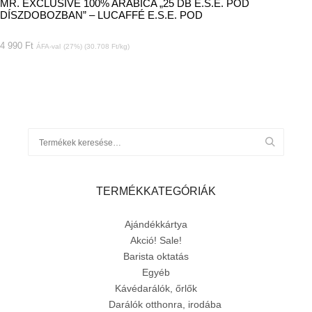
MR. EXCLUSIVE 100% ARABICA „25 DB E.S.E. POD
DÍSZDOBOZBAN” – LUCAFFÉ E.S.E. POD
4 990
Ft
ÁFA-val
(27%) (30.708 Ft/kg)
TERMÉKKATEGÓRIÁK
Ajándékkártya
Akció! Sale!
Barista oktatás
Egyéb
Kávédarálók, őrlők
Darálók otthonra, irodába