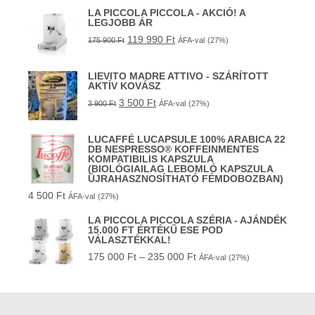
LA PICCOLA PICCOLA - AKCIÓ! A
LEGJOBB ÁR
119 990
Ft
175 900
Ft
ÁFA-val
(27%)
LIEVITO MADRE ATTIVO - SZÁRÍTOTT
AKTÍV KOVÁSZ
3 500
Ft
3 900
Ft
ÁFA-val
(27%)
LUCAFFÉ LUCAPSULE 100% ARABICA 22
DB NESPRESSO® KOFFEINMENTES
KOMPATIBILIS KAPSZULA
(BIOLÓGIAILAG LEBOMLÓ KAPSZULA
ÚJRAHASZNOSÍTHATÓ FÉMDOBOZBAN)
4 500
Ft
ÁFA-val
(27%)
LA PICCOLA PICCOLA SZÉRIA - AJÁNDÉK
15.000 FT ÉRTÉKŰ ESE POD
VÁLASZTÉKKAL!
175 000
Ft
–
235 000
Ft
ÁFA-val
(27%)