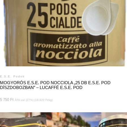
E.S.E. Podok
MOGYORÓS E.S.E. POD NOCCIOLA „25 DB E.S.E. POD
DÍSZDOBOZBAN” – LUCAFFÉ E.S.E. POD
5 750
Ft
ÁFA-val
(27%) (19.920 Ft/kg)