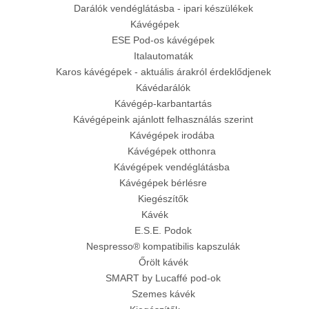
Darálók vendéglátásba - ipari készülékek
Kávégépek
ESE Pod-os kávégépek
Italautomaták
Karos kávégépek - aktuális árakról érdeklődjenek
Kávédarálók
Kávégép-karbantartás
Kávégépeink ajánlott felhasználás szerint
Kávégépek irodába
Kávégépek otthonra
Kávégépek vendéglátásba
Kávégépek bérlésre
Kiegészítők
Kávék
E.S.E. Podok
Nespresso® kompatibilis kapszulák
Őrölt kávék
SMART by Lucaffé pod-ok
Szemes kávék