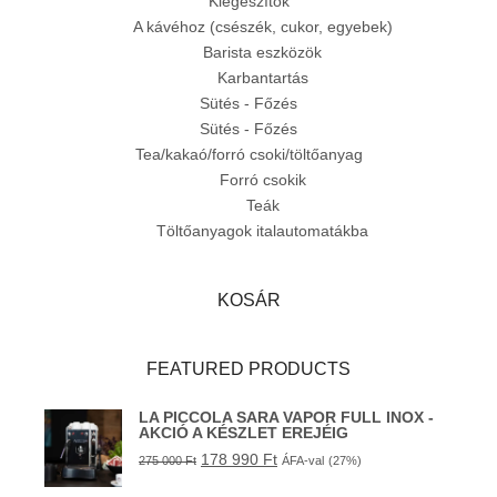
Kiegészítők
A kávéhoz (csészék, cukor, egyebek)
Barista eszközök
Karbantartás
Sütés - Főzés
Sütés - Főzés
Tea/kakaó/forró csoki/töltőanyag
Forró csokik
Teák
Töltőanyagok italautomatákba
KOSÁR
FEATURED PRODUCTS
LA PICCOLA SARA VAPOR FULL INOX -
AKCIÓ A KÉSZLET EREJÉIG
178 990
Ft
275 000
Ft
ÁFA-val
(27%)