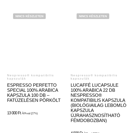
NINCS KÉSZLETEN
NINCS KÉSZLETEN
Nespresso® kompatibilis
Nespresso® kompatibilis
kapszulák
kapszulák
ESPRESSO PERFETTO
LUCAFFÉ LUCAPSULE
SPECIAL 100% ARABICA
100% ARABICA 22 DB
KAPSZULA 100 DB –
NESPRESSO®
FATÜZELÉSEN PÖRKÖLT
KOMPATIBILIS KAPSZULA
(BIOLÓGIAILAG LEBOMLÓ
KAPSZULA
13 000
Ft
ÁFA-val
(27%)
ÚJRAHASZNOSÍTHATÓ
FÉMDOBOZBAN)