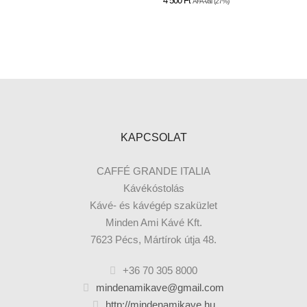
4 500
Ft
ÁFA-val
(27%)
KAPCSOLAT
CAFFÉ GRANDE ITALIA
Kávékóstolás
Kávé- és kávégép szaküzlet
Minden Ami Kávé Kft.
7623 Pécs, Mártírok útja 48.
+36 70 305 8000
mindenamikave@gmail.com
http://mindenamikave.hu