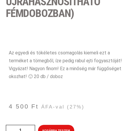
ÚJRAHASZNOSÍTHATÓ
FÉMDOBOZBAN)
Az egyedi és tökéletes csomagolás kiemeli ezt a
terméket a tömegből, íze pedig rabul ejti fogyasztóját!
Vigyázat! Nagyon finom! Ez a minőség már függőséget
okozhat! 🙂 20 db / doboz
4 500
Ft
ÁFA-val
(27%)
KOSÁRBA TESZEM