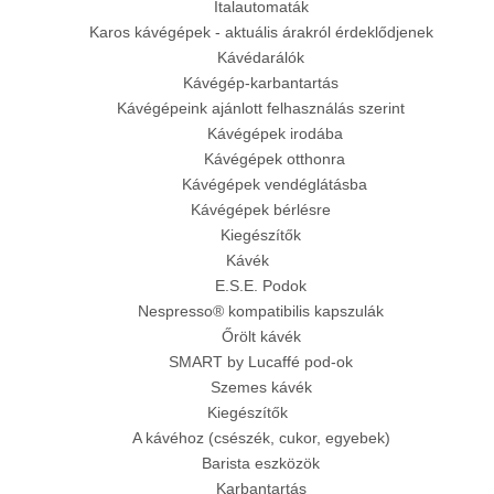
Italautomaták
Karos kávégépek - aktuális árakról érdeklődjenek
Kávédarálók
Kávégép-karbantartás
Kávégépeink ajánlott felhasználás szerint
Kávégépek irodába
Kávégépek otthonra
Kávégépek vendéglátásba
Kávégépek bérlésre
Kiegészítők
Kávék
E.S.E. Podok
Nespresso® kompatibilis kapszulák
Őrölt kávék
SMART by Lucaffé pod-ok
Szemes kávék
Kiegészítők
A kávéhoz (csészék, cukor, egyebek)
Barista eszközök
Karbantartás