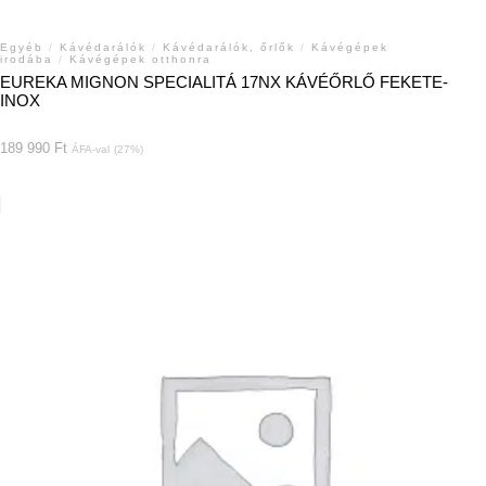
Egyéb
/
Kávédarálók
/
Kávédarálók, őrlők
/
Kávégépek
irodába
/
Kávégépek otthonra
EUREKA MIGNON SPECIALITÁ 17NX KÁVÉŐRLŐ FEKETE-
INOX
189 990
Ft
ÁFA-val
(27%)