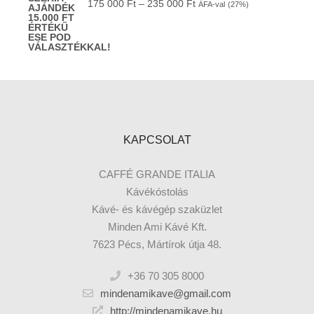
175 000
Ft
–
235 000
Ft
ÁFA-val
(27%)
KAPCSOLAT
CAFFÉ GRANDE ITALIA
Kávékóstolás
Kávé- és kávégép szaküzlet
Minden Ami Kávé Kft.
7623 Pécs, Mártírok útja 48.
+36 70 305 8000
mindenamikave@gmail.com
http://mindenamikave.hu