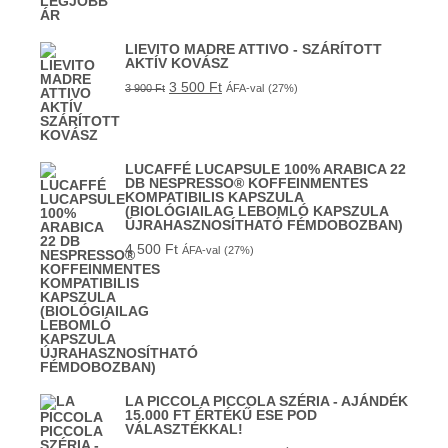
LIEVITO MADRE ATTIVO - SZÁRÍTOTT
AKTÍV KOVÁSZ
3 500
Ft
3 900
Ft
ÁFA-val
(27%)
LUCAFFÉ LUCAPSULE 100% ARABICA 22
DB NESPRESSO® KOFFEINMENTES
KOMPATIBILIS KAPSZULA
(BIOLÓGIAILAG LEBOMLÓ KAPSZULA
ÚJRAHASZNOSÍTHATÓ FÉMDOBOZBAN)
4 500
Ft
ÁFA-val
(27%)
LA PICCOLA PICCOLA SZÉRIA - AJÁNDÉK
15.000 FT ÉRTÉKŰ ESE POD
VÁLASZTÉKKAL!