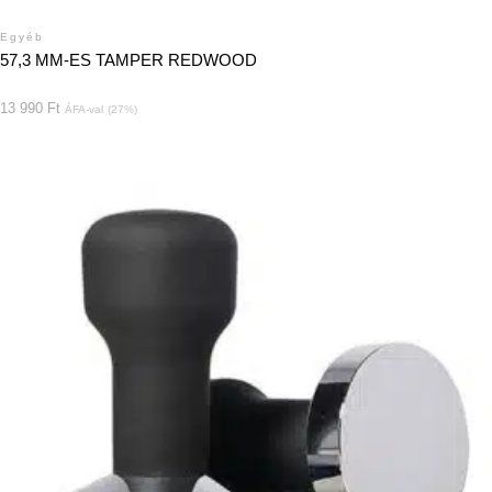
Egyéb
57,3 MM-ES TAMPER REDWOOD
13 990
Ft
ÁFA-val
(27%)