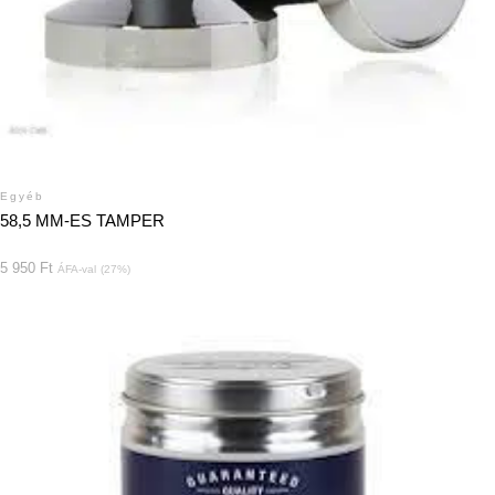
Egyéb
58,5 MM-ES TAMPER
5 950
Ft
ÁFA-val
(27%)