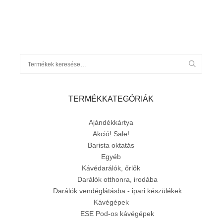
TERMÉKKATEGÓRIÁK
Ajándékkártya
Akció! Sale!
Barista oktatás
Egyéb
Kávédarálók, őrlők
Darálók otthonra, irodába
Darálók vendéglátásba - ipari készülékek
Kávégépek
ESE Pod-os kávégépek