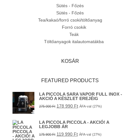
Sütés - Főzés
Sütés - Főzés
Tea/kakaó/forró csoki/töltőanyag
Forró csokik
Teák
Töltőanyagok italautomatákba
KOSÁR
FEATURED PRODUCTS
LA PICCOLA SARA VAPOR FULL INOX -
AKCIÓ A KÉSZLET EREJÉIG
178 990
Ft
275 000
Ft
ÁFA-val
(27%)
LA PICCOLA PICCOLA - AKCIÓ! A
LEGJOBB ÁR
119 990
Ft
175 900
Ft
ÁFA-val
(27%)