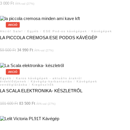
3 000
Ft
ÁFA-val
(27%)
AKCIÓ
Akció! Sale!
/
Egyéb
/
ESE Pod-os kávégépek
/
Kávégépek
LA PICCOLA CREMOSA ESE PODOS KÁVÉGÉP
59 500
Ft
34 990
Ft
ÁFA-val
(27%)
AKCIÓ
Egyéb
/
Karos kávégépek - aktuális árakról
érdeklődjenek
/
Kávégép-karbantartás
/
Kávégépek
vendéglátásba
/
Kiegészítők
LA SCALA ELEKTRONIKA- KÉSZLETRŐL
101 600
Ft
83 500
Ft
ÁFA-val
(27%)