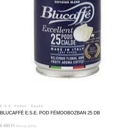
E.S.E. Podok
/
Egyéb
BLUCAFFÉ E.S.E. POD FÉMDOBOZBAN 25 DB
6 490
Ft
ÁFA-val
(27%)