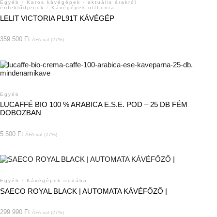
Egyéb
/
Karos kávégépek - aktuális árakról
érdeklődjenek
/
Kávégépek otthonra
LELIT VICTORIA PL91T KÁVÉGÉP
359 500
Ft
ÁFA-val
(27%)
Egyéb
LUCAFFÉ BIO 100 % ARABICA E.S.E. POD – 25 DB FÉM
DOBOZBAN
5 500
Ft
ÁFA-val
(27%)
Egyéb
/
Kávégépek irodába
SAECO ROYAL BLACK | AUTOMATA KÁVÉFŐZŐ |
299 990
Ft
ÁFA-val
(27%)