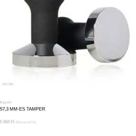
Egyéb
57,3 MM-ES TAMPER
5 950
Ft
ÁFA-val
(27%)