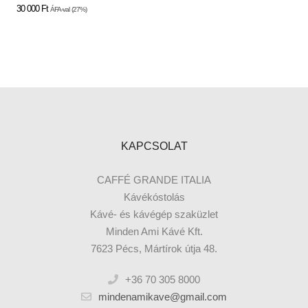
30 000
Ft
ÁFA-val
(27%)
KAPCSOLAT
CAFFÉ GRANDE ITALIA
Kávékóstolás
Kávé- és kávégép szaküzlet
Minden Ami Kávé Kft.
7623 Pécs, Mártírok útja 48.
+36 70 305 8000
mindenamikave@gmail.com