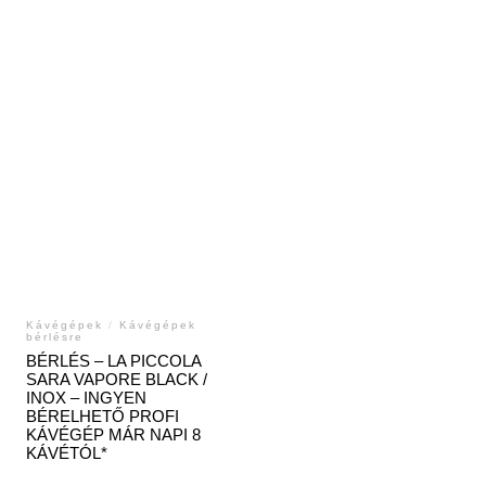
Kávégépek
/
Kávégépek
bérlésre
BÉRLÉS – LA PICCOLA
SARA VAPORE BLACK /
INOX – INGYEN
BÉRELHETŐ PROFI
KÁVÉGÉP MÁR NAPI 8
KÁVÉTÓL*