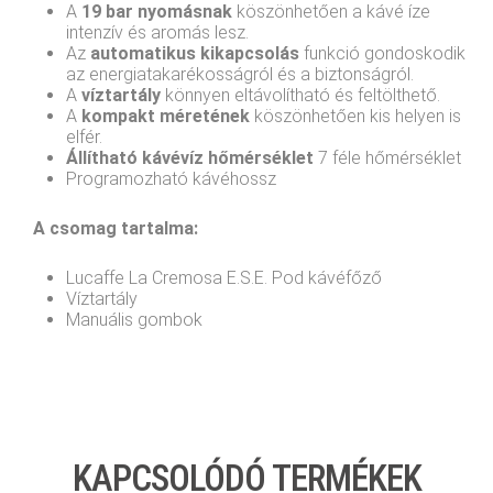
A
19 bar nyomásnak
köszönhetően a kávé íze
intenzív és aromás lesz.
Az
automatikus kikapcsolás
funkció gondoskodik
az energiatakarékosságról és a biztonságról.
A
víztartály
könnyen eltávolítható és feltölthető.
A
kompakt méretének
köszönhetően kis helyen is
elfér.
Állítható kávévíz hőmérséklet
7 féle hőmérséklet
Programozható kávéhossz
A csomag tartalma:
Lucaffe La Cremosa E.S.E. Pod kávéfőző
Víztartály
Manuális gombok
KAPCSOLÓDÓ TERMÉKEK