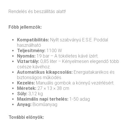
Rendelés és beszállítás alatt!
Főbb jellemzők:
Kompatibilitás:
Nyílt szabványú E.S.E. Poddal
használható
Teljesítmény:
1100 W
Nyomás:
19 bar – A tökéletes kávé ízért.
Víztartály:
0,85 liter – Kényelmesen elegendő több
csésze kávéhoz.
Automatikus kikapcsolás:
Energiatakarékos és
biztonságos működés.
Kezelés:
Manuális gombok a könnyű vezérlésért.
Méretek:
27 × 13 × 38 cm
Súly:
3,12 kg
Maximális napi terhelés:
1-50 adag
Anyag:
Bioműanyag
További előnyök: