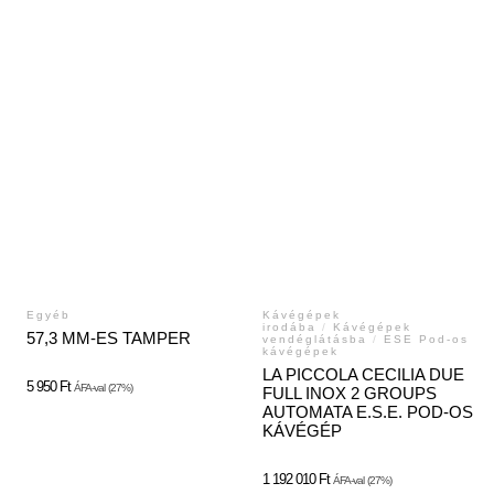
Egyéb
Kávégépek
irodába
/
Kávégépek
57,3 MM-ES TAMPER
vendéglátásba
/
ESE Pod-os
kávégépek
LA PICCOLA CECILIA DUE
5 950
Ft
ÁFA-val
(27%)
FULL INOX 2 GROUPS
AUTOMATA E.S.E. POD-OS
KÁVÉGÉP
1 192 010
Ft
ÁFA-val
(27%)