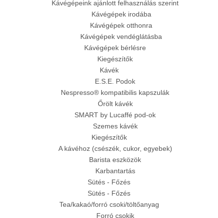
Kávégépeink ajánlott felhasználás szerint
Kávégépek irodába
Kávégépek otthonra
Kávégépek vendéglátásba
Kávégépek bérlésre
Kiegészítők
Kávék
E.S.E. Podok
Nespresso® kompatibilis kapszulák
Őrölt kávék
SMART by Lucaffé pod-ok
Szemes kávék
Kiegészítők
A kávéhoz (csészék, cukor, egyebek)
Barista eszközök
Karbantartás
Sütés - Főzés
Sütés - Főzés
Tea/kakaó/forró csoki/töltőanyag
Forró csokik