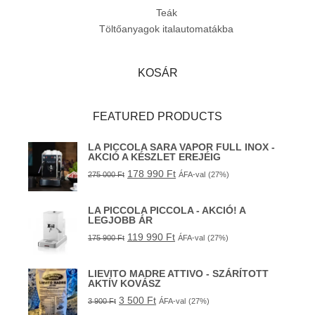
Teák
Töltőanyagok italautomatákba
KOSÁR
FEATURED PRODUCTS
LA PICCOLA SARA VAPOR FULL INOX -
AKCIÓ A KÉSZLET EREJÉIG
178 990
Ft
275 000
Ft
ÁFA-val
(27%)
LA PICCOLA PICCOLA - AKCIÓ! A
LEGJOBB ÁR
119 990
Ft
175 900
Ft
ÁFA-val
(27%)
LIEVITO MADRE ATTIVO - SZÁRÍTOTT
AKTÍV KOVÁSZ
3 500
Ft
3 900
Ft
ÁFA-val
(27%)