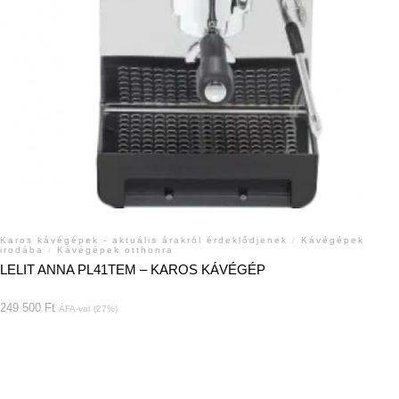
Karos kávégépek - aktuális árakról érdeklődjenek
/
Kávégépek
irodába
/
Kávégépek otthonra
LELIT ANNA PL41TEM – KAROS KÁVÉGÉP
249 500
Ft
ÁFA-val
(27%)