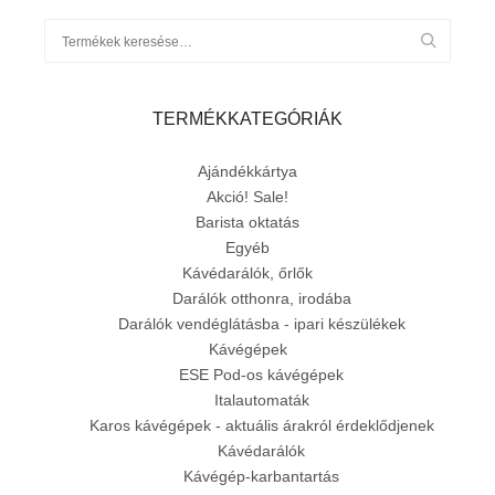
TERMÉKKATEGÓRIÁK
Ajándékkártya
Akció! Sale!
Barista oktatás
Egyéb
Kávédarálók, őrlők
Darálók otthonra, irodába
Darálók vendéglátásba - ipari készülékek
Kávégépek
ESE Pod-os kávégépek
Italautomaták
Karos kávégépek - aktuális árakról érdeklődjenek
Kávédarálók
Kávégép-karbantartás