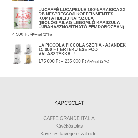
LUCAFFÉ LUCAPSULE 100% ARABICA 22
DB NESPRESSO® KOFFEINMENTES
KOMPATIBILIS KAPSZULA
(BIOLÓGIAILAG LEBOMLÓ KAPSZULA
ÚJRAHASZNOSÍTHATÓ FÉMDOBOZBAN)
4 500
Ft
ÁFA-val
(27%)
LA PICCOLA PICCOLA SZÉRIA - AJÁNDÉK
15.000 FT ÉRTÉKŰ ESE POD
VÁLASZTÉKKAL!
175 000
Ft
–
235 000
Ft
ÁFA-val
(27%)
KAPCSOLAT
CAFFÉ GRANDE ITALIA
Kávékóstolás
Kávé- és kávégép szaküzlet