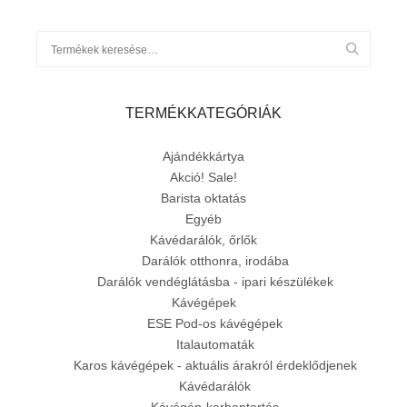
TERMÉKKATEGÓRIÁK
Ajándékkártya
Akció! Sale!
Barista oktatás
Egyéb
Kávédarálók, őrlők
Darálók otthonra, irodába
Darálók vendéglátásba - ipari készülékek
Kávégépek
ESE Pod-os kávégépek
Italautomaták
Karos kávégépek - aktuális árakról érdeklődjenek
Kávédarálók
Kávégép-karbantartás