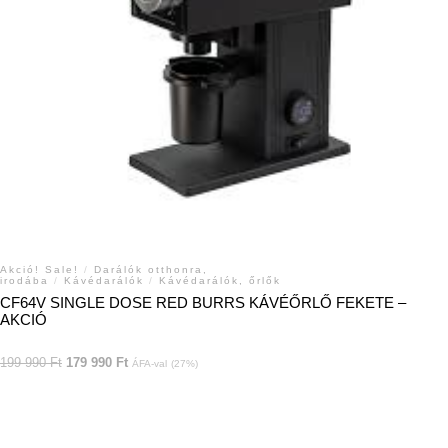
Akció! Sale!
/
Darálók otthonra,
irodába
/
Kávédarálók
/
Kávédarálók, őrlők
CF64V SINGLE DOSE RED BURRS KÁVÉŐRLŐ FEKETE –
AKCIÓ
199 990
Ft
179 990
Ft
ÁFA-val
(27%)