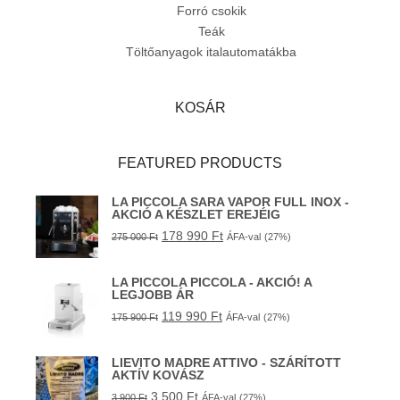
Forró csokik
Teák
Töltőanyagok italautomatákba
KOSÁR
FEATURED PRODUCTS
LA PICCOLA SARA VAPOR FULL INOX -
AKCIÓ A KÉSZLET EREJÉIG
178 990
Ft
275 000
Ft
ÁFA-val
(27%)
LA PICCOLA PICCOLA - AKCIÓ! A
LEGJOBB ÁR
119 990
Ft
175 900
Ft
ÁFA-val
(27%)
LIEVITO MADRE ATTIVO - SZÁRÍTOTT
AKTÍV KOVÁSZ
3 500
Ft
3 900
Ft
ÁFA-val
(27%)