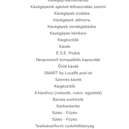
Kávégépeink ajánlott felhasználás szerint
Kávégépek irodába
Kávégépek otthonra
Kávégépek vendéglátásba
Kávégépek bérlésre
Kiegészítők
Kávék
E.S.E. Podok
Nespresso® kompatibilis kapszulák
Őrölt kávék
SMART by Lucaffé pod-ok
Szemes kávék
Kiegészítők
A kávéhoz (csészék, cukor, egyebek)
Barista eszközök
Karbantartás
Sütés - Főzés
Sütés - Főzés
Tea/kakaó/forró csoki/töltőanyag