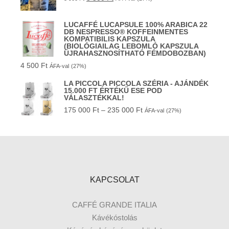
LUCAFFÉ LUCAPSULE 100% ARABICA 22
DB NESPRESSO® KOFFEINMENTES
KOMPATIBILIS KAPSZULA
(BIOLÓGIAILAG LEBOMLÓ KAPSZULA
ÚJRAHASZNOSÍTHATÓ FÉMDOBOZBAN)
4 500
Ft
ÁFA-val
(27%)
LA PICCOLA PICCOLA SZÉRIA - AJÁNDÉK
15.000 FT ÉRTÉKŰ ESE POD
VÁLASZTÉKKAL!
175 000
Ft
–
235 000
Ft
ÁFA-val
(27%)
KAPCSOLAT
CAFFÉ GRANDE ITALIA
Kávékóstolás