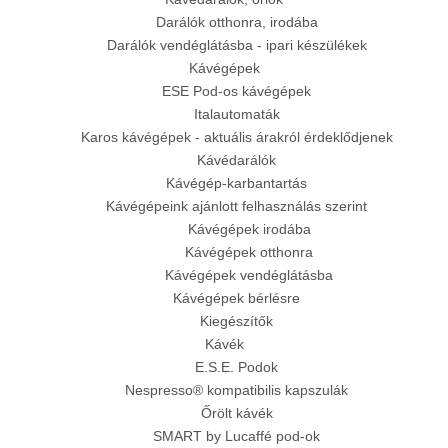
Darálók otthonra, irodába
Darálók vendéglátásba - ipari készülékek
Kávégépek
ESE Pod-os kávégépek
Italautomaták
Karos kávégépek - aktuális árakról érdeklődjenek
Kávédarálók
Kávégép-karbantartás
Kávégépeink ajánlott felhasználás szerint
Kávégépek irodába
Kávégépek otthonra
Kávégépek vendéglátásba
Kávégépek bérlésre
Kiegészítők
Kávék
E.S.E. Podok
Nespresso® kompatibilis kapszulák
Őrölt kávék
SMART by Lucaffé pod-ok