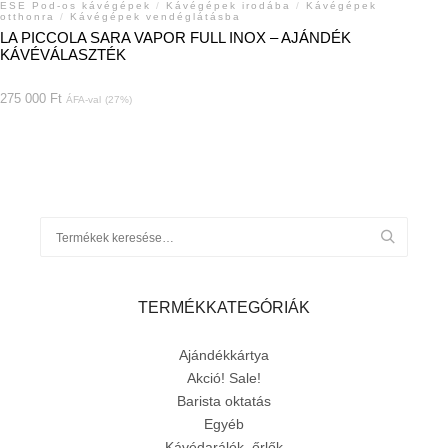
ESE Pod-os kávégépek
/
Kávégépek irodába
/
Kávégépek
otthonra
/
Kávégépek vendéglátásba
LA PICCOLA SARA VAPOR FULL INOX – AJÁNDÉK
KÁVÉVÁLASZTÉK
275 000
Ft
ÁFA-val
(27%)
TERMÉKKATEGÓRIÁK
Ajándékkártya
Akció! Sale!
Barista oktatás
Egyéb
Kávédarálók, őrlők