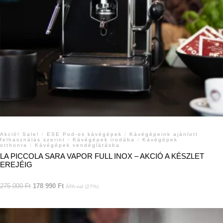
Akció! Sale!
/
ESE Pod-os kávégépek
/
Kávégépeink ajánlott
felhasználás szerint
/
Kávégépek irodába
/
Kávégépek
otthonra
/
Kávégépek vendéglátásba
LA PICCOLA SARA VAPOR FULL INOX – AKCIÓ A KÉSZLET
EREJÉIG
275 000
Ft
178 990
Ft
ÁFA-val
(27%)