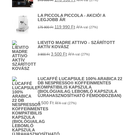
275 000
Ft
ÁFA-val
(27%)
LA PICCOLA PICCOLA - AKCIÓ! A
LEGJOBB ÁR
119 990
Ft
175 900
Ft
ÁFA-val
(27%)
LIEVITO MADRE ATTIVO - SZÁRÍTOTT
AKTÍV KOVÁSZ
3 500
Ft
3 900
Ft
ÁFA-val
(27%)
LUCAFFÉ LUCAPSULE 100% ARABICA 22
DB NESPRESSO® KOFFEINMENTES
KOMPATIBILIS KAPSZULA
(BIOLÓGIAILAG LEBOMLÓ KAPSZULA
ÚJRAHASZNOSÍTHATÓ FÉMDOBOZBAN)
4 500
Ft
ÁFA-val
(27%)