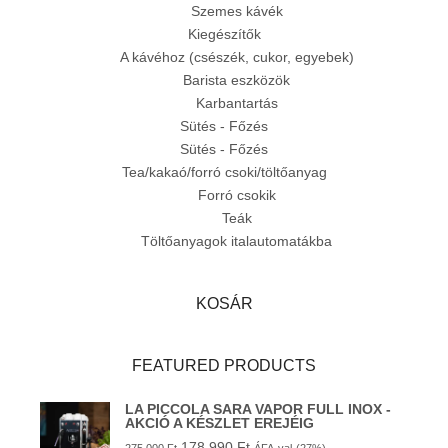
Szemes kávék
Kiegészítők
A kávéhoz (csészék, cukor, egyebek)
Barista eszközök
Karbantartás
Sütés - Főzés
Sütés - Főzés
Tea/kakaó/forró csoki/töltőanyag
Forró csokik
Teák
Töltőanyagok italautomatákba
KOSÁR
FEATURED PRODUCTS
LA PICCOLA SARA VAPOR FULL INOX -
AKCIÓ A KÉSZLET EREJÉIG
178 990
Ft