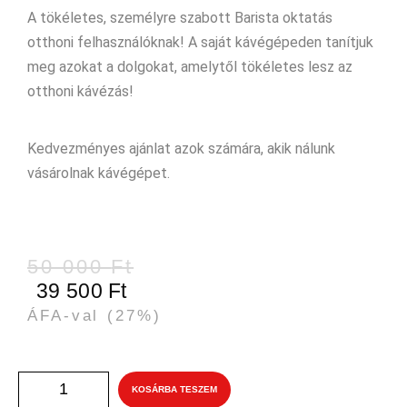
A tökéletes, személyre szabott Barista oktatás
otthoni felhasználóknak! A saját kávégépeden tanítjuk
meg azokat a dolgokat, amelytől tökéletes lesz az
otthoni kávézás!
Kedvezményes ajánlat azok számára, akik nálunk
vásárolnak kávégépet.
50 000
Ft
39 500
Ft
ÁFA-val
(27%)
KOSÁRBA TESZEM