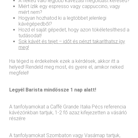
A neked való legjobb kávézási megoldást keresed?
Miért ízlik egy espresso vagy cappuccino, vagy
miért nem?
Hogyan hozhatod ki a legtöbbet jelenlegi
kávégépedből?
Hozd el saját gépedet, hogy azon tökéletesíthesd a
tudásodat!
Sok kávét és tejet – időt és pénzt takaríthatsz így
meg!
Ha téged is érdekelnek ezek a kérdések, akkor itt a
helyed! Rendeld meg most, és gyere el, amikor neked
megfelel!
Legyél Barista mindössze 1 nap alatt!
A tanfolyamokat a Caffé Grande Italia Pécs referencia
kávézónkban tartjuk, 1-2 fő azaz kifejezetten a vásárló
részére
A tanfolyamokat Szombaton vagy Vasárnap tartjuk,