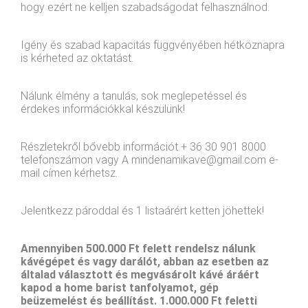
hogy ezért ne kelljen szabadságodat felhasználnod.
Igény és szabad kapacitás függvényében hétköznapra
is kérheted az oktatást.
Nálunk élmény a tanulás, sok meglepetéssel és
érdekes információkkal készülünk!
Részletekről bővebb információt + 36 30 901 8000
telefonszámon vagy A
mindenamikave@gmail.com
e-
mail címen kérhetsz.
Jelentkezz pároddal és 1 listaárért ketten jöhettek!
Amennyiben 500.000 Ft felett rendelsz nálunk
kávégépet és vagy darálót, abban az esetben az
általad választott és megvásárolt kávé áráért
kapod a home barist tanfolyamot, gép
beüzemelést és beállítást. 1.000.000 Ft feletti