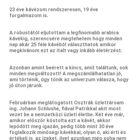
23 éve kávézom rendszeresen, 19 éve
forgalmazom is.
A robustától eljutottam a legfinomabb arabica
kávékig, szerencsére megtehetem hogy minden
nap akár 25 féle kávéból választhatok amikor
megkívánom ezt az italt vagy inkább életérzést.
Azonban amint beérett a kincs, amit találtunk, sok
minden megváltozott! A megszámlálhatatlan jó,
ami történik, úgy tőnik az univerzum válasza, hogy
jó úton járunk.
Februárban meglátogatott Osztrák üzlettársam
ing. Johann Schlushe, fiával Patrikkal akit most
vezet be a nemzetközi üzleti életbe. Két éve már,
amikor először kóstolta ezt a kávét, akkor
lepődött meg igazán, pedig több mint 30 éve
foglalkozik minőségi kávékkal, olyan ő, aki érti és
értékeli is az ízeket, ilyet azonban még soha nem