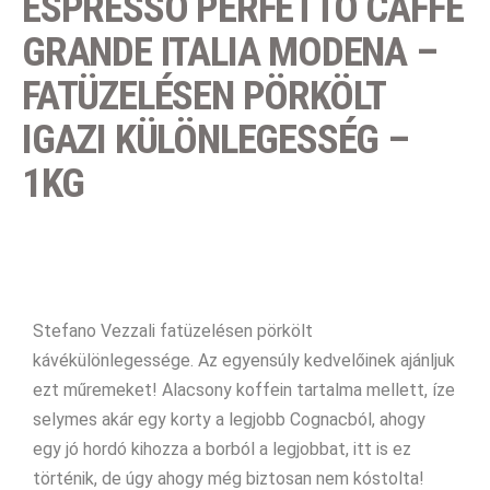
ESPRESSO PERFETTO CAFFÉ
GRANDE ITALIA MODENA –
FATÜZELÉSEN PÖRKÖLT
IGAZI KÜLÖNLEGESSÉG –
1KG
Stefano Vezzali fatüzelésen pörkölt
kávékülönlegessége. Az egyensúly kedvelőinek ajánljuk
ezt műremeket! Alacsony koffein tartalma mellett, íze
selymes akár egy korty a legjobb Cognacból, ahogy
egy jó hordó kihozza a borból a legjobbat, itt is ez
történik, de úgy ahogy még biztosan nem kóstolta!