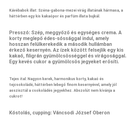
Kávébabok illat: Széna-gabona-mezei virág illatának hármasa, a
háttérben egy kis kakaópor és parfüm illata bujkál.
Presszó: Szép, meggyőző és egységes crema. A
korty meglepő édes-sóssággal indul, amely
hosszan felülkerekedik a második hullámban
érkező kesernyén. Az ízek között felsejlik egy kis
kakaó, filigrán gyümölcsösséggel és virágosággal.
Egy kevés cukor a gyümölcsös jegyeket erősíti.
Tejes ital: Nagyon kerek, harmonikus korty, kakaó és
tejcsokoládé, háttérben lebegő finom kesernyével, amely jól
asszisztál a csokoládés jegyekhez. Abszolút nem kívánja a
cukrot!
Kóstolás, cupping:
Váncsodi József Oberon