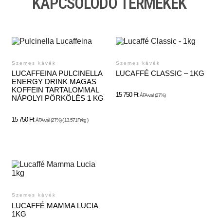
KAPCSOLÓDÓ TERMÉKEK
Szemes kávék
Szemes kávék
LUCAFFEINA PULCINELLA
LUCAFFÉ CLASSIC – 1KG
ENERGY DRINK MAGAS
KOFFEIN TARTALOMMAL
15 750
Ft
ÁFA-val
(27%)
NÁPOLYI PÖRKÖLÉS 1 KG
15 750
Ft
ÁFA-val
(27%) ( 13.571Ft/kg )
Szemes kávék
LUCAFFÉ MAMMA LUCIA
1KG