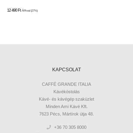
12 490
Ft
ÁFA-val
(27%)
KAPCSOLAT
CAFFÉ GRANDE ITALIA
Kávékóstolás
Kávé- és kávégép szaküzlet
Minden Ami Kávé Kft.
7623 Pécs, Mártírok útja 48.
+36 70 305 8000