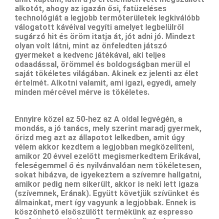
alkotót, ahogy az igazán ősi, fatüzeléses
technológiát a legjobb termőterületek legkiválóbb
válogatott kávéival vegyíti amelyet legbelülről
sugárzó hit és öröm itatja át, jót adni jó. Mindezt
olyan volt látni, mint az önfeledten játszó
gyermeket a kedvenc játékával, aki teljes
odaadással, örömmel és boldogságban merül el
saját tökéletes világában. Akinek ez jelenti az élet
értelmét. Alkotni valamit, ami igazi, egyedi, amely
minden mércével mérve is tökéletes.
Ennyire közel az 50-hez az A oldal legvégén, a
mondás, a jó tanács, mely szerint maradj gyermek,
őrizd meg azt az állapotot lelkedben, amit úgy
vélem akkor kezdtem a legjobban megközelíteni,
amikor 20 évvel ezelőtt megismerkedtem Erikával,
feleségemmel ő és nyilvánvalóan nem tökéletesen,
sokat hibázva, de igyekeztem a szívemre hallgatni,
amikor pedig nem sikerült, akkor is neki lett igaza
(szívemnek, Erának). Együtt követjük szívünket és
álmainkat, mert így vagyunk a legjobbak. Ennek is
köszönhető elsőszülött termékünk az espresso