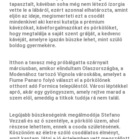
tapasztalt, kávéban soha még nem létező ízorgia
vette le a lábáról, ezért azonnal elhatározta, amint
eljön az ideje, megismerteti ezt a csodát
mindenkivel aki keresi kutatja a prémium
kávézókat, kávéforgalmazókat és pörkölőket,
hogy megtalálja a saját szent grálját, a kedvenc
kávéját, amelyre igazán büszke lehet, mint szülő
boldog gyermekére.
Itthon a tavasz még próbálgatta szárnyait
márciusban, amikor elindultam Olaszországba, a
Modenához tartozó Vignola városkába, amelyet a
Fiume Panaro folyó választ el a pörkölőnek
otthont adó Formica településtől. Városi léptékkel
apró, akár egy gyöngyszem, amely rejtve marad a
szem elől, ameddig a titkok tudója rá nem talál.
Legújabb büszkeségeink megálmodója Stefano
Vezzali és az ő szentélye, a pörkölő üzem, ahol
részese lehettem, ennek a csoda születésének.
Köszönöm az életre szóló csodálatos élményt,
amit kaptam, látni a jó értelemben vett megszállott