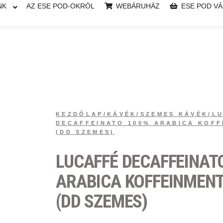
NK
AZ ESE POD-OKRÓL
WEBÁRUHÁZ
ESE POD V
KEZDŐLAP
/
KÁVÉK
/
SZEMES KÁVÉK
/
L
DECAFFEINATO 100% ARABICA KOFF
(DD SZEMES)
LUCAFFÉ DECAFFEINAT
ARABICA KOFFEINMENT
(DD SZEMES)