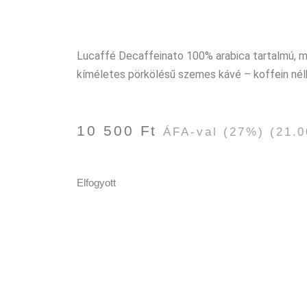
Lucaffé Decaffeinato 100% arabica tartalmú, m
kíméletes pörkölésű szemes kávé – koffein nélk
10 500
Ft
ÁFA-val
(27%) (21.0
Elfogyott