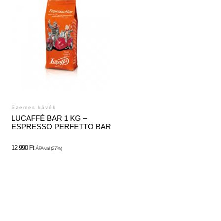
Szemes kávék
LUCAFFÉ BAR 1 KG –
ESPRESSO PERFETTO BAR
12 990
Ft
ÁFA-val
(27%)