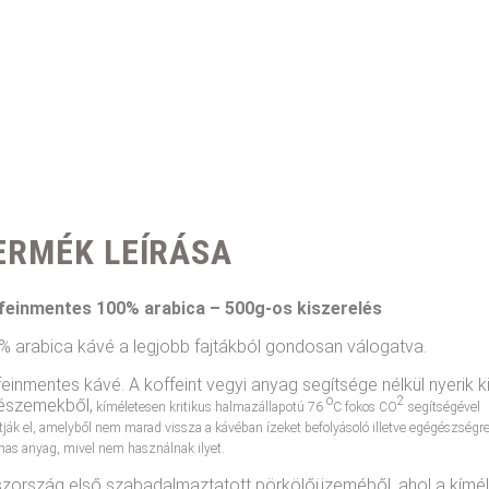
ERMÉK LEÍRÁSA
feinmentes 100% arabica – 500g-os kiszerelés
% arabica kávé a legjobb fajtákból gondosan válogatva.
einmentes kávé. A koffeint vegyi anyag segítsége nélkül nyerik k
o
2
észemekből,
kíméletesen kritikus halmazállapotú 76
C fokos CO
segítségével
ítják el, amelyből nem marad vissza a kávéban ízeket befolyásoló illetve egégészségr
mas anyag, mivel nem használnak ilyet.
szország első szabadalmaztatott pörkölőüzeméből, ahol a kímé