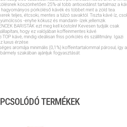
kölésnek köszönhetően 25%-al több antioxidánst tartalmaz a ká
t hagyományos pörköléső kávék és többet mint a zöld tea.
kerek teljes, étcsoki, mentes a túlzó savaktól. Tiszta kávé íz, cso
gyümölcsös -enyhe kókusz és mandarin- ízek jellemzik.
ENCEK BARISTÁK ezt meg kell kóstolni! Kevesen tudják csak
állapítani, hogy ez valójában koffeinmentes kávé.
i TOP kávé, mindig ideálisan friss pörkölés és szállítmány. Igazi
z luxus érzése.
éges aromája minimális (0,1%) koffeintartalommal párosul, így 
 bármely szakában ajánljuk fogyasztását.
PCSOLÓDÓ TERMÉKEK