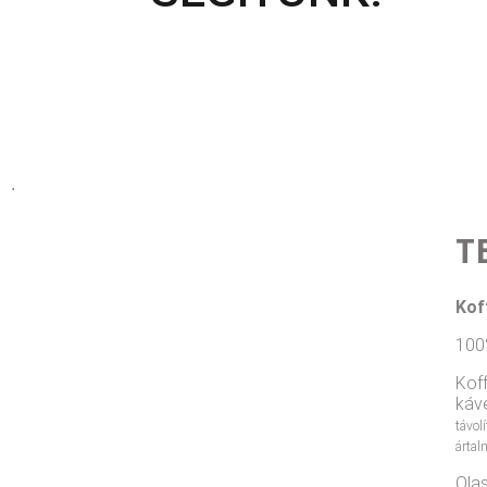
.
T
Kof
100
Koff
káv
távol
ártal
Ola