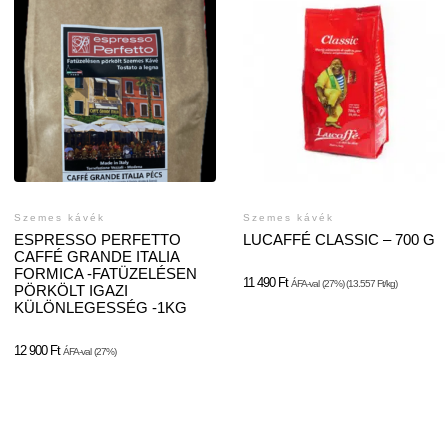
Szemes kávék
Szemes kávék
ESPRESSO PERFETTO
LUCAFFÉ CLASSIC – 700 G
CAFFÉ GRANDE ITALIA
FORMICA -FATÜZELÉSEN
11 490
Ft
ÁFA-val
(27%) (13.557 Ft/kg)
PÖRKÖLT IGAZI
KÜLÖNLEGESSÉG -1KG
12 900
Ft
ÁFA-val
(27%)