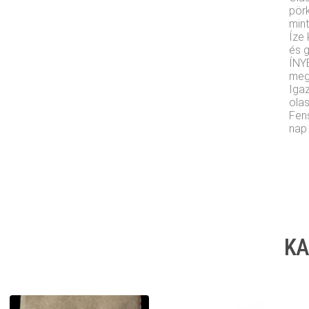
pör
min
Íze 
és 
ÍNY
meg
Igaz
olas
Fens
nap
KA