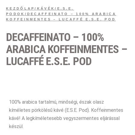
KEZDŐLAP
/
KÁVÉK
/
E.S.E.
PODOK
/
DECAFFEINATO – 100% ARABICA
KOFFEINMENTES – LUCAFFÉ E.S.E. POD
DECAFFEINATO – 100%
ARABICA KOFFEINMENTES –
LUCAFFÉ E.S.E. POD
100% arabica tartalmú, minőségi, észak olasz
kíméletes pörkölésű kávé (E.S.E. Pod). Koffeinmentes
kávé! A legkíméletesebb vegyszermentes eljárással
készül.