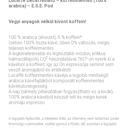
Lucaffé Decaffeinato – koffeinmentes (100%
arabica) – E.S.E. Pod
Vegyi anyagok nélkül kivont koffein!
100 % arabica (élvezet), 0 % koffein*
Ízében 100% tiszta kávé, ízben 0% változás, mégis
teljesen koffeinmentes.
A legkíméletesebb és legtisztább módon, kritikus
2
o
halmazállapotú CO
használatával 76C
-on nyerik ki a
kávéból a koffeint, így az Ön espressója semmit sem
veszít aromájából és értékéből.
Lucaffé koffeinmentes kávéja a legjobb minőségő
arabica kávéfajtákból komponált koffeinmentes
kávékülönlegesség.
A nap bármely pillanatában fogyasztható ez a kiváló,
100% arabica kávéból készült telt és mégis kerek
aromájú espresso.
A legújabb fejlesztés, a tökéletes őrlés, az őrlemény nem tartalmaz púder
finomságú szemcséket, ezáltal gyorsul a főzési idő, azonban a legújabb