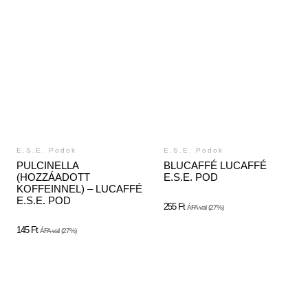
E.S.E. Podok
E.S.E. Podok
PULCINELLA
BLUCAFFÉ LUCAFFÉ
(HOZZÁADOTT
E.S.E. POD
KOFFEINNEL) – LUCAFFÉ
E.S.E. POD
255
Ft
ÁFA-val
(27%)
145
Ft
ÁFA-val
(27%)