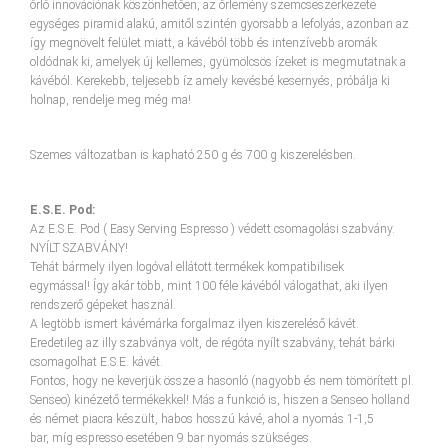
őrlő innovációnak köszönhetően, az őrlemény szemcseszerkezete
egységes piramid alakú, amitől szintén gyorsabb a lefolyás, azonban az
így megnövelt felület miatt, a kávéból több és intenzívebb aromák
oldódnak ki, amelyek új kellemes, gyümölcsös ízeket is megmutatnak a
kávéból. Kerekebb, teljesebb íz amely kevésbé kesernyés, próbálja ki
holnap, rendelje meg még ma!
Szemes változatban is kapható 250 g és 700 g kiszerelésben.
E.S.E. Pod:
Az E.S.E. Pod ( Easy Serving Espresso ) védett csomagolási szabvány.
NYÍLT SZABVÁNY!
Tehát bármely ilyen logóval ellátott termékek kompatibilisek
egymással! Így akár több, mint 100 féle kávéból válogathat, aki ilyen
rendszerő gépeket használ.
A legtöbb ismert kávémárka forgalmaz ilyen kiszereléső kávét.
Eredetileg az illy szabványa volt, de régóta nyílt szabvány, tehát bárki
csomagolhat E.S.E. kávét.
Fontos, hogy ne keverjük össze a hasonló (nagyobb és nem tömörített pl.
Senseo) kinézető termékekkel! Más a funkció is, hiszen a Senseo holland
és német piacra készült, habos hosszú kávé, ahol a nyomás 1-1,5
bar, míg espresso esetében 9 bar nyomás szükséges.