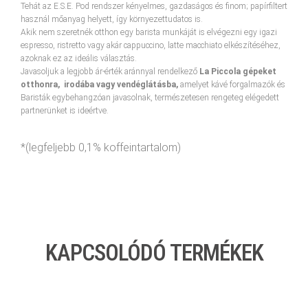
Tehát az E.S.E. Pod rendszer kényelmes, gazdaságos és finom; papírfiltert
használ mőanyag helyett, így környezettudatos is.
Akik nem szeretnék otthon egy barista munkáját is elvégezni egy igazi
espresso, ristretto vagy akár cappuccino, latte macchiato elkészítéséhez,
azoknak ez az ideális választás.
Javasoljuk a legjobb ár-érték aránnyal rendelkező
La Piccola gépeket
otthonra, irodába vagy vendéglátásba,
amelyet kávé forgalmazók és
Baristák egybehangzóan javasolnak, természetesen rengeteg elégedett
partnerünket is ideértve.
*(legfeljebb 0,1% koffeintartalom)
KAPCSOLÓDÓ TERMÉKEK