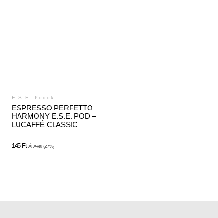
E.S.E. Podok
ESPRESSO PERFETTO
HARMONY E.S.E. POD –
LUCAFFÉ CLASSIC
145
Ft
ÁFA-val
(27%)